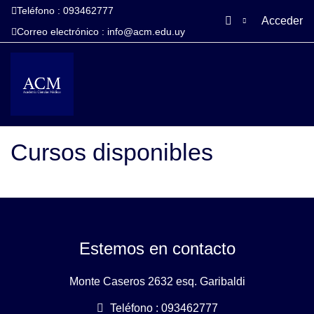
Teléfono : 093462777
Acceder
Correo electrónico :
info@acm.edu.uy
Salta al contenido principal
Página Principal
Cursos disponibles
Estemos en contacto
Monte Caseros 2632 esq. Garibaldi
Teléfono : 093462777